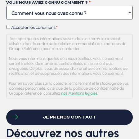
*
VOUS NOUS AVEZ CONNU COMMENT ?
RGPD
Accepter les conditions
*
*
J’accepte que les informations saisies dans ce formulaire soient
utilisées dans le cadre de la relation commerciale des marques du
Groupe Référence pour me recontacter.
Nous vous informons que les données récoltées vous concernant
seront traitées de manières confidentielles et ne seront pas
divulguées. De plus, vous disposez d’un droit de communication, de
rectification et de suppression des informations vous concernant.
Pour en savoir plus sur la collecte, le traitement et le stockage de vos
données personnelle, ainsi que de la politique de confidentialité du
Groupe Référence, consultez
nos Mentions légales
.
CAPTCHA
Découvrez nos autres