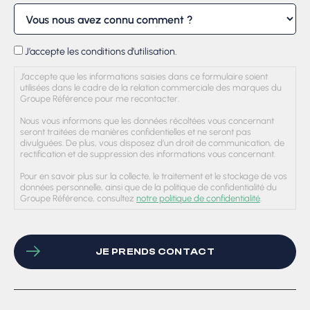
RGPD
J’accepte les conditions d’utilisation.
J’accepte que les informations saisies dans ce formulaire soient
utilisées dans le cadre de la relation commerciale des marques du
Groupe Référence pour me recontacter.
Nous vous informons que les données récoltées vous concernant
seront traitées de manières confidentielles et ne seront pas
divulguées. De plus, vous disposez d’un droit de communication, de
rectification et de suppression des informations vous concernant.
Pour en savoir plus sur la collecte, le traitement et le stockage de vos
données personnelle, ainsi que de la politique de confidentialité du
Groupe Référence, consultez
notre politique de confidentialité
.
CAPTCHA